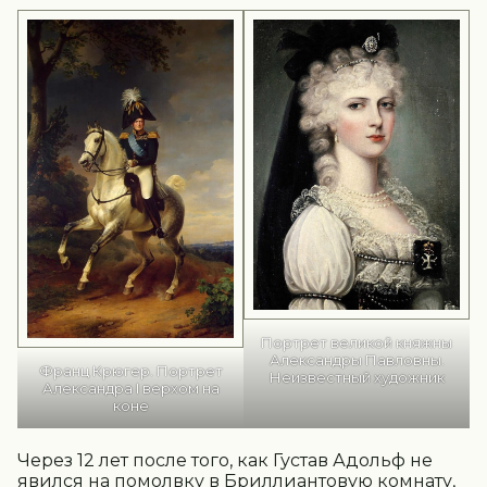
Портрет великой княжны
Александры Павловны.
Франц Крюгер. Портрет
Неизвестный художник
Александра I верхом на
коне
Через 12 лет после того, как Густав Адольф не
явился на помолвку в Бриллиантовую комнату,