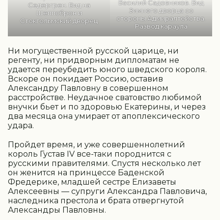
Василий Садовников. Вид
Седергрен. Вид на
Зимнего дворца со
Шеппсброн и
стороны Адмиралтейства.
Стокгольмский дворец
Развод караула
Ни могущественной русской царице, ни
регенту, ни придворным дипломатам не
удается переубедить юного шведского короля.
Вскоре он покидает Россию, оставив
Александру Павловну в совершенном
расстройстве. Неудачное сватовство любимой
внучки бьет и по здоровью Екатерины, и через
два месяца она умирает от апоплексического
удара.
Пройдет время, и уже совершеннолетний
король Густав IV все-таки породнится с
русскими правителями. Спустя несколько лет
он женится на принцессе Баденской
Фредерике, младшей сестре Елизаветы
Алексеевны — супруги Александра Павловича,
наследника престола и брата отвергнутой
Александры Павловны.