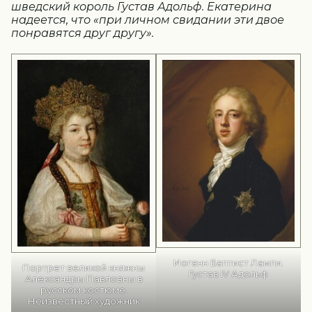
шведский король Густав Адольф. Екатерина
надеется, что «при личном свидании эти двое
понравятся друг другу».
Иоганн Баптист Лампи.
Портрет великой княжны
Густав IV Адольф
Александры Павловны в
русском костюме.
Неизвестный художник