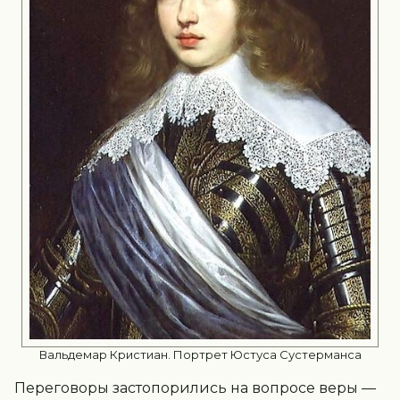
Вальдемар Кристиан. Портрет Юстуса Сустерманса
Переговоры застопорились на вопросе веры —