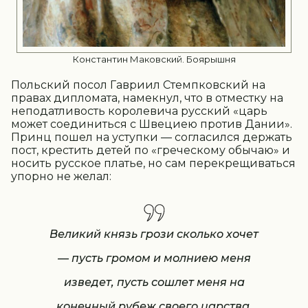
Константин Маковский. Боярышня
Польский посол Гавриил Стемпковский на
правах дипломата, намекнул, что в отместку на
неподатливость королевича русский «царь
может соединиться с Швециею против Дании».
Принц пошел на уступки — согласился держать
пост, крестить детей по «греческому обычаю» и
носить русское платье, но сам перекрещиваться
упорно не желал:
Великий князь грози сколько хочет
— пусть громом и молниею меня
изведет, пусть сошлет меня на
конечный рубеж своего царства,