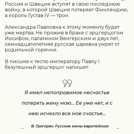
Россия и Швеция вступят в свою последнюю
войну, в которой Швеция потеряет Финляндию,
а король Густав IV — трон.
Александра Павловна к этому моменту будет
уже мертва. Не прожив в браке с эрцгерцогом
Иосифом, палатином Венгерским и двух лет,
семнадцатилетняя русская царевна умрет от
родильной горячки.
В письме к тестю императору Павлу I
безутешный эрцгерцог напишет:
Я имел непоправимое несчастье
потерять жену мою… Ее уже нет, и с
нею исчезло все мое счастье…
В. Григорян. Русские жены европейских