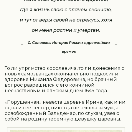
где я жизнь свою с плачем скончаю,
и тут от веры своей не отрекусь, хотя
он меня распни и умертви.
С. Соловьев. История России с древнейших
времен
То ли упрямство королевича, то ли донесения о
новых самозванцах окончательно подкосили
здоровье Михаила Федоровича, но брачный
вопрос разрешился с его кончиной
несчастливым июльским днем 1645 года.
«Порушенная» невеста царевна Ирина, как и ни
одна из ее сестер, никогда не вышла замуж, а
освобожденный Вальдемар, по слухам, увез с
собой на родину теремную девушку царевны.