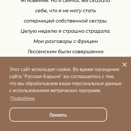
мгновение. Но я сейчас же сказала
себе, что я не могу стать
соперницей собственной сестры.
Целую неделю я страшно страдала.
Мои разговоры с Фрицем
Гессенским были совершенно
бессмысленны: он вежливо говорил
Этот сайт использует cookie. Во время посещения
со мной, но стоило только появиться
сайта "Русская Барыня" вы соглашаетесь с тем,
Адини, как он сейчас же
что мы обрабатываем ваши персональные данные
с использованием метрических программ.
преображался.
Подробнее
Е. Первушина. Русские принцессы за
границей. Воспоминания августейших особ
Принять