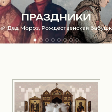
ЭТНОГРАФИЯ
о на блюде: нескучная еда народов Ро