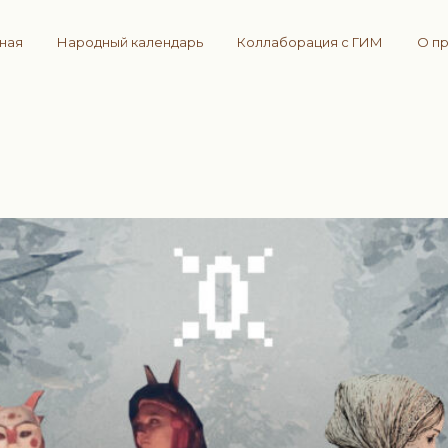
вная
Народный календарь
Коллаборация с ГИМ
О п