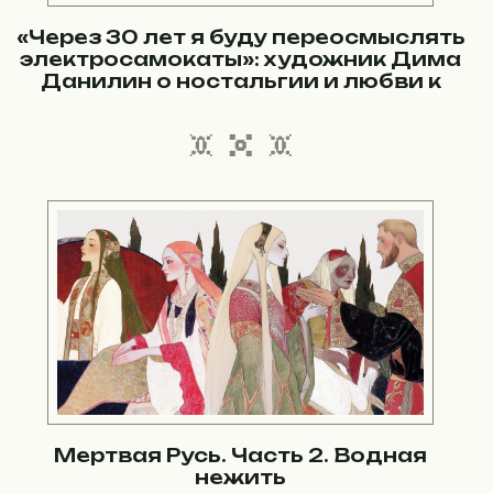
«Через 30 лет я буду переосмыслять
электросамокаты»: художник Дима
Данилин о ностальгии и любви к
русской хтони
Мертвая Русь. Часть 2. Водная
нежить