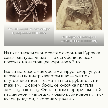
Фотография Александра
III, не ранее 1881 года
Императрица Мария
Фёдоровна в 1881 году
Из пятидесяти своих сестер скромная Курочка
самая «натуральная» — то есть больше всех
похожая на настоящее куриное яйцо.
Белая матовая эмаль ее имитирует скорлупу, а
вложенный внутрь золотой шар — желток,
внутри «желтка» — сама птичка с рубиновыми
глазками. В своем брюшке курочка прятала
алмазную корону. Финальным сюрпризом этой
пасхальной «матрешки» было рубиновое яичко-
кулон (и кулон, и корона утрачены).