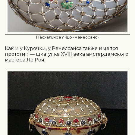
Пасхальное яйцо «Ренессанс»
Как и у Курочки, у Ренессанса также имелся
прототип — шкатулка XVIII века амстердамского
мастера Ле Роя.