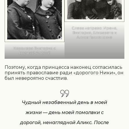
Слева направо: Ирена,
Виктория, Елизавета и
Алиса Гессенские
Королева Виктория с
внучкой Алисой
Поэтому, когда принцесса наконец согласилась
принять православие ради «дорогого Ники», он
был невероятно счастлив.
Чудный незабвенный день в моей
жизни — день моей помолвки с
дорогой, ненаглядной Аликс. После