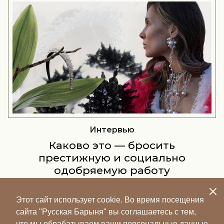
Интервью
Каково это — бросить
престижную и социально
одобряемую работу
управленцем и создать свой
бренд украшений?
Этот сайт использует cookie. Во время посещения
Electric Milk — это практически подиумная история,
сайта "Русская Барыня" вы соглашаетесь с тем,
большинство людей не будет носить эти украшения
что мы обрабатываем ваши персональные данные