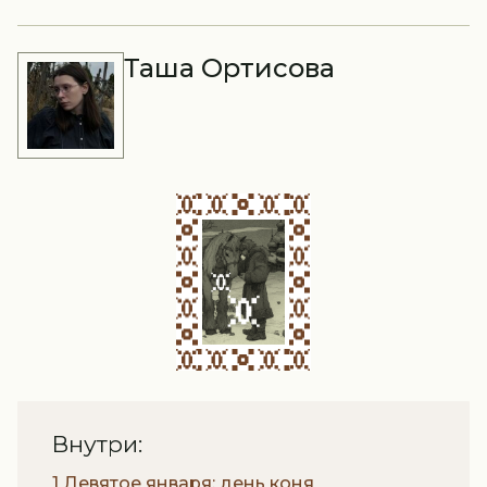
Таша Ортисова
Внутри:
1 Девятое января: день коня