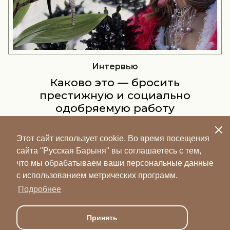
Инте
нтервью
Не лыком шиты:
это — бросить
и трендовые
ую и социально
емую работу
«Русская барыня» погов
бренда Лилей Захаровой
м и создать свой
главных лаптях р
 украшений?
Этот сайт использует cookie. Во время посещения
практически подиумная история,
сайта "Русская Барыня" вы соглашаетесь с тем,
е будет носить эти украшения
что мы обрабатываем ваши персональные данные
нь. Но и не все...
с использованием метрических программ.
Подробнее
Принять
Политика