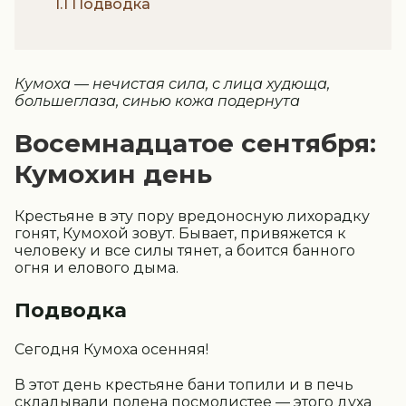
1.1 Подводка
Кумоха — нечистая сила, с лица худюща,
большеглаза, синью кожа подернута
Восемнадцатое сентября:
Кумохин день
Крестьяне в эту пору вредоносную лихорадку
гонят, Кумохой зовут. Бывает, привяжется к
человеку и все силы тянет, а боится банного
огня и елового дыма.
Подводка
Сегодня Кумоха осенняя!
В этот день крестьяне бани топили и в печь
складывали полена посмолистее — этого духа