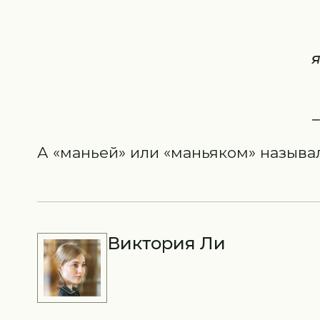
я
А «маньей» или «маньяком» называ
Виктория Ли