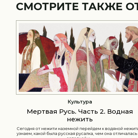
СМОТРИТЕ ТАКЖЕ О
Культура
Мертвая Русь. Часть 1. Земная
ная
нежить
Внутри: 1 Нехорошая смерть и двоеверие 2 Кто таки
 нежити и
заложные 3 Обереги против заложных 4 Виды мертве
чалась от