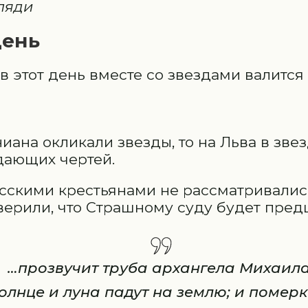
ляди
день
в этот день вместе со звездами валится
ана окликали звезды, то на Льва в зве
дающих чертей.
сскими крестьянами не рассматривались
 верили, что Страшному суду будет пред
…прозвучит труба архангела Михаила
олнце и луна падут на землю; и померк