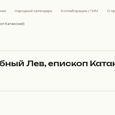
вная
Народный календарь
Коллаборация с ГИМ
О п
оп Катанский)
ный Лев, епископ Ката