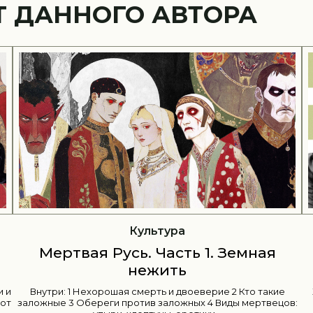
Т ДАННОГО АВТОРА
История
Истории к 8 Марта: Ковалевская,
Зверева и Коллонтай
е
Женсоветы, фиктивные браки, частные уроки, газетные
цов:
сплетни, профессорские дипломы и разбитые сердца.