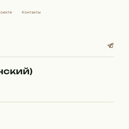
роекте
Контакты
нский)