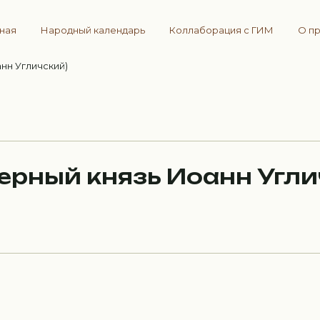
вная
Народный календарь
Коллаборация с ГИМ
О п
нн Угличский)
ерный князь Иоанн Угли