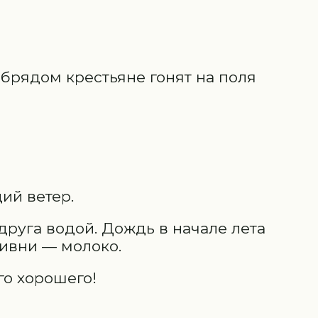
обрядом крестьяне гонят на поля
щий ветер.
руга водой. Дождь в начале лета
ливни — молоко.
го хорошего!