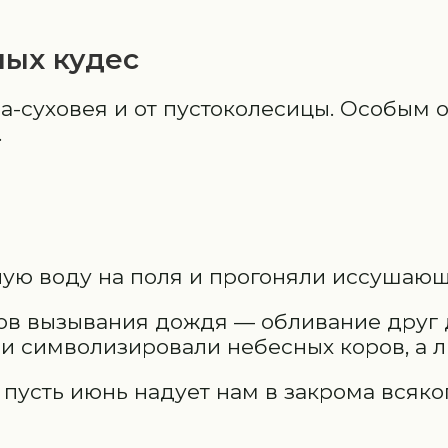
ных кудес
а-суховея и от пустоколесицы. Особым 
.
сную воду на поля и прогоняли иссушаю
в вызывания дождя — обливание друг д
учи символизировали небесных коров, а 
, пусть июнь надует нам в закрома всяко