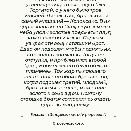
утверждения). Такого рода был
Таргитай, а у него было трое
сыновей: Липоксаис, Арпоксаис и
самый младший — Колаксаис. В их
царствование на Скифскую землю с
неба упали золотые предметы: плуг,
ярмо, секира и чаша. Первым
увидел эти вещи старший брат.
Едва он подошел, чтобы поднять их,
как золото запылало. Тогда он
отступил, и приблизился второй
брат, и опять золото было объято
пламенем. Так жар пылающего
золота отогнал обоих братьев, но,
когда подошел третий, младший,
брат, пламя погасло, и он отнес
золото к себе в дом. Поэтому
старшие братья согласились отдать
царство младшему.
Геродот, «История», книга IV (перевод Г.
Стратановского)