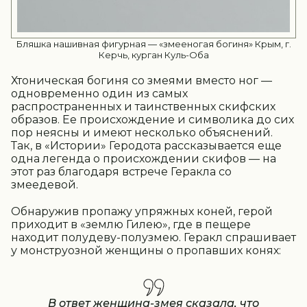
Бляшка нашивная фигурная — «змееногая богиня» Крым, г.
Керчь, курган Куль-Оба
Хтоническая богиня со змеями вместо ног —
одновременно один из самых
распространенных и таинственных скифских
образов. Ее происхождение и символика до сих
пор неясны и имеют несколько объяснений.
Так, в «Истории» Геродота рассказывается еще
одна легенда о происхождении скифов — на
этот раз благодаря встрече Геракла со
змеедевой.
Обнаружив пропажу упряжных коней, герой
приходит в «землю Гилею», где в пещере
находит полудеву-полузмею. Геракл спрашивает
у монструозной женщины о пропавших конях:
В ответ женщина-змея сказала, что