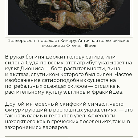
Беллерофонт поражает Химеру. Античная галло-римская
мозаика из Отёна, II-III век
В руках богиня держит голову сатира, или
силена. Судя по всему, этот атрибут указывает на
культ Диониса — бога растительности, вина
и экстаза, спутником которого был силен. Частое
изображение сатироподобных существ на
погребальных одеждах скифов — отсылка к
растительному культу эллинов и фракийцев.
Другой интересный скифский символ, часто
фигурирующий в роскошных украшениях, — это
так называемый гераклов узел. Археологи
находят его как в греческих поселениях, так и в
захоронениях варваров.