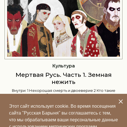
История
Истории к 8 Марта: Ковалевская,
Зверева и Коллонтай
Женсоветы, фиктивные браки, частные уроки, газетные
сплетни, профессорские дипломы и разбитые сердца.
Сегодня «Русская барыня» рассказывает истории трех
женщин, каждая...
Этот сайт использует cookie. Во время посещения
сайта "Русская Барыня" вы соглашаетесь с тем,
что мы обрабатываем ваши персональные данные
с использованием метрических программ.