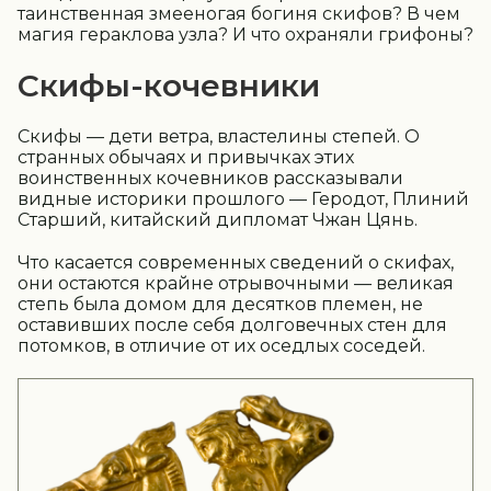
таинственная змееногая богиня скифов? В чем
магия гераклова узла? И что охраняли грифоны?
Скифы-кочевники
Скифы — дети ветра, властелины степей. О
странных обычаях и привычках этих
воинственных кочевников рассказывали
видные историки прошлого — Геродот, Плиний
Старший, китайский дипломат Чжан Цянь.
Что касается современных сведений о скифах,
они остаются крайне отрывочными — великая
степь была домом для десятков племен, не
оставивших после себя долговечных стен для
потомков, в отличие от их оседлых соседей.