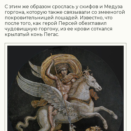
С этим же образом срослась у скифов и Медуза
горгона, которую также связывали со змееногой
покровительницей лошадей. Известно, что
после того, как герой Персей обезглавил
чудовищную горгону, из ее крови соткался
крылатый конь Пегас.