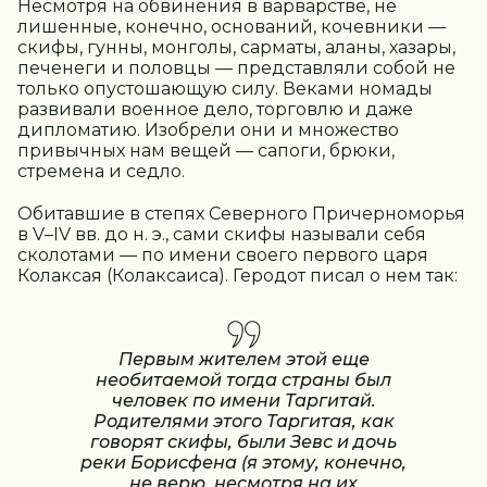
Несмотря на обвинения в варварстве, не
лишенные, конечно, оснований, кочевники —
скифы, гунны, монголы, сарматы, аланы, хазары,
печенеги и половцы — представляли собой не
только опустошающую силу. Веками номады
развивали военное дело, торговлю и даже
дипломатию. Изобрели они и множество
привычных нам вещей — сапоги, брюки,
стремена и седло.
Обитавшие в степях Северного Причерноморья
в V–IV вв. до н. э., сами скифы называли себя
сколотами — по имени своего первого царя
Колаксая (Колаксаиса). Геродот писал о нем так:
Первым жителем этой еще
необитаемой тогда страны был
человек по имени Таргитай.
Родителями этого Таргитая, как
говорят скифы, были Зевс и дочь
реки Борисфена (я этому, конечно,
не верю, несмотря на их