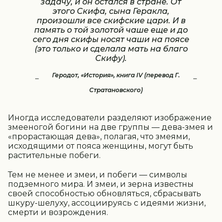
задачу, и он остался в стране. От
этого Скифа, сына Геракла,
произошли все скифские цари. И в
память о той золотой чаше еще и до
сего дня скифы носят чаши на поясе
(это только и сделала мать на благо
Скифу).
Геродот, «История», книга IV (перевод Г.
Стратановского)
Иногда исследователи разделяют изображение
змееногой богини на две группы — дева-змея и
«прорастающая дева», полагая, что змеями,
исходящими от пояса женщины, могут быть
растительные побеги.
Тем не менее и змеи, и побеги — символы
подземного мира. И змеи, и зерна известны
своей способностью обновляться, сбрасывать
шкуру-шелуху, ассоциируясь с идеями жизни,
смерти и возрождения.