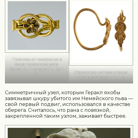
Пронизь от ожерелья в
виде гераклова узла.
Конец III — начало II в. до н.
Серьга со щитком в виде
э.
гераклова узла. II в. н. э.
Симметричный узел, которым Геракл якобы
завязывал шкуру убитого им Немейского льва —
свой первый подвиг, использовался в качестве
оберега. Считалось, что рана с повязкой,
закрепленной таким узлом, заживает быстрее.