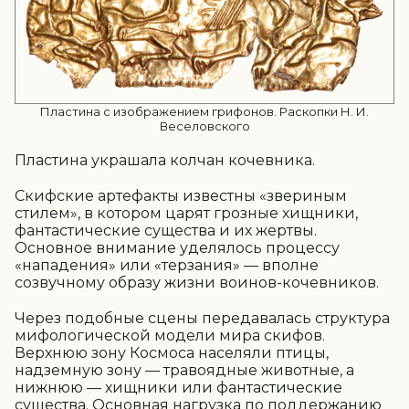
Пластина с изображением грифонов. Раскопки Н. И.
Веселовского
Пластина украшала колчан кочевника.
Скифские артефакты известны «звериным
стилем», в котором царят грозные хищники,
фантастические существа и их жертвы.
Основное внимание уделялось процессу
«нападения» или «терзания» — вполне
созвучному образу жизни воинов-кочевников.
Через подобные сцены передавалась структура
мифологической модели мира скифов.
Верхнюю зону Космоса населяли птицы,
надземную зону — травоядные животные, а
нижнюю — хищники или фантастические
существа. Основная нагрузка по поддержанию