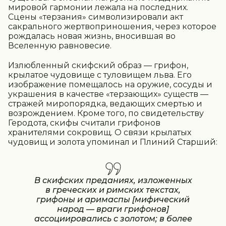
мировой гармонии лежала на последних.
Сцены «терзания» символизировали акт
сакрального жертвоприношения, через которое
рождалась новая жизнь, вносившая во
Вселенную равновесие.
Излюбленный скифский образ — грифон,
крылатое чудовище с туловищем льва. Его
изображение помещалось на оружие, сосуды и
украшения в качестве «терзающих» существ —
стражей миропорядка, ведающих смертью и
возрождением. Кроме того, по свидетельству
Геродота, скифы считали грифонов
хранителями сокровищ. О связи крылатых
чудовищ и золота упоминал и Плиний Старший:
В скифских преданиях, изложенных
в греческих и римских текстах,
грифоны и аримаспы [мифический
народ — враги грифонов]
ассоциировались с золотом; в более