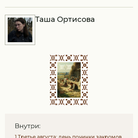
Таша Ортисова
Внутри:
1 Третье августа: день починки закромов