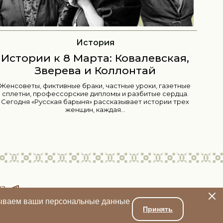
Новый год
Сто лет рождественской елки:
,
свечи, сласти и музыка
Сегодня расскажем о том, каким ветром в Россию занесло
ые
нарядное рождественское дерево, что за подарки
а.
получали русские царевны и царевичи,...
ех
ка
атываем ваши персональные данные
Принять