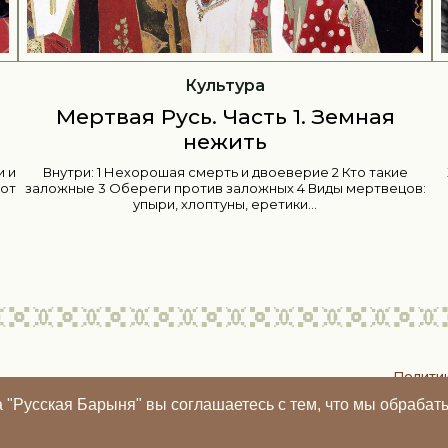
История
ная
Истории к 8 Марта: Ковалевская
Зверева и Коллонтай
 такие
Женсоветы, фиктивные браки, частные уроки, газетн
ртвецов:
сплетни, профессорские дипломы и разбитые сердц
Сегодня «Русская барыня» рассказывает истории тр
женщин, каждая...
Полити
та "Русская Барыня" вы соглашаетесь с тем, что мы обраб