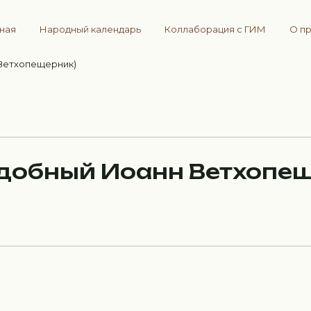
вная
Народный календарь
Коллаборация с ГИМ
О п
Ветхопещерник)
одобный Иоанн Ветхопе