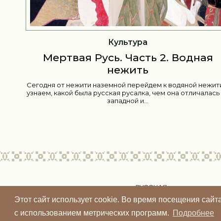
Культура
Мертвая Русь. Часть 1. Зем
Водная
нежить
Внутри: 1 Нехорошая смерть и двоеверие 2 Кто
яной нежити и
заложные 3 Обереги против заложных 4 Виды ме
 отличалась от
упыри, хлоптуны, еретики...
Этот сайт использует cookie. Во время посещения сай
с использованием метрических программ.
Подробнее