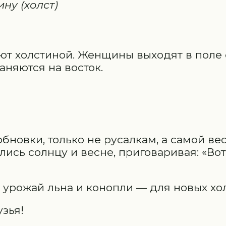
ну (холст)
ют холстиной. Женщины выходят в поле
аняются на восток.
бновки, только не русалкам, а самой ве
ись солнцу и весне, приговаривая: «Вот
 урожай льна и конопли — для новых хо
зья!