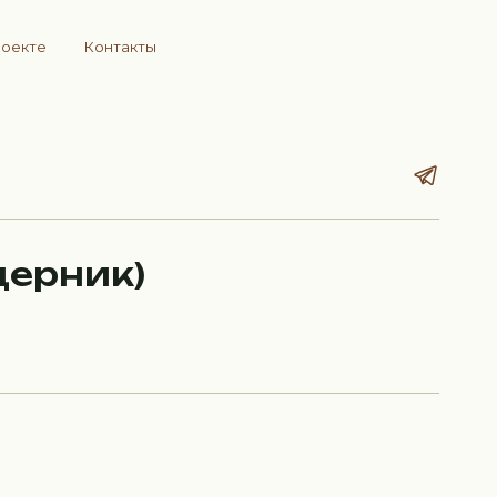
роекте
Контакты
щерник)